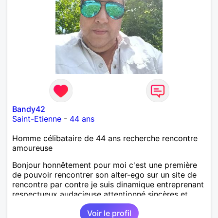
Bandy42
Saint-Etienne
-
44 ans
Homme célibataire de 44 ans recherche rencontre
amoureuse
Bonjour honnêtement pour moi c'est une première
de pouvoir rencontrer son alter-ego sur un site de
rencontre par contre je suis dinamique entreprenant
respectueux audacieuse attentionné sincères et
expressif et j' aime surtout les câlins et à les
Voir le profil
partager avec humour et amour bisous à+ à bientôt