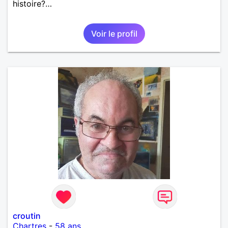
histoire?…
Voir le profil
croutin
Chartres
-
58 ans