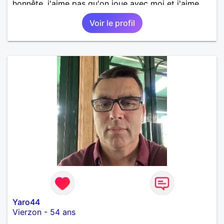
honnête, j'aime pas qu'on joue avec moi et j'aime
pas les mensonges. Je cherche une relation
Voir le profil
amoureuse et sérieuse.
Yaro44
Vierzon
-
54 ans