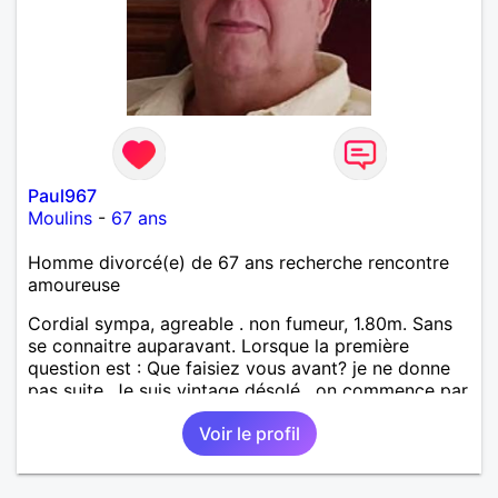
Paul967
Moulins
-
67 ans
Homme divorcé(e) de 67 ans recherche rencontre
amoureuse
Cordial sympa, agreable . non fumeur, 1.80m. Sans
se connaitre auparavant. Lorsque la première
question est : Que faisiez vous avant? je ne donne
pas suite. Je suis vintage désolé , on commence par
bonjour .......... Un minimum ...... Je ne suis pas
Voir le profil
docteur , banquier, psycholoque , philantrope,
mécène.