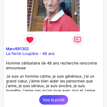
laisse « glisser » beaucoup de choses. Mais ne vous
m’éprenez pas Mesdames, si une personne que
j’aime me trahit une fois, il n’y aura pas de seconde
chance et je l’effacerai à « vitam eternam ».
Néanmoins, je suis un tout petit peu maniaque ainsi
qu’impatient. J’essaye de faire des efforts. Rien de
bien dramatique ! Du moins je le pense……Je suis un
homme facile à vivre. À vous si vous le souhaitez,
d’apprendre à me connaître davantage. J’en serai
ravi….A très bientôt je l’espère.
Marc891302
La Ferté-Loupière
-
48 ans
Homme célibataire de 48 ans recherche rencontre
amoureuse
Je suis un homme calme, je suis généreux, j'ai un
grand cœur, j'aime bien aider les personnes que
j'aime, je suis sérieux, je suis sincère, je suis
honnête, j'aime pas qu'on joue avec moi et j'aime
pas les mensonges. Je cherche une relation
Voir le profil
amoureuse et sérieuse.