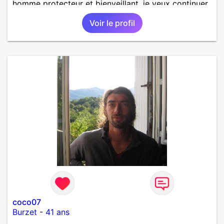
homme protecteur et bienveillant, je veux continuer
d'y croire et pouvoir enfin former la petite famille
Voir le profil
que je désir temps. Faux profil, profiteuse et autres
joyeuseté passer votre chemin, vous ne
m'intéressez pas du tout!
coco07
Burzet
-
41 ans