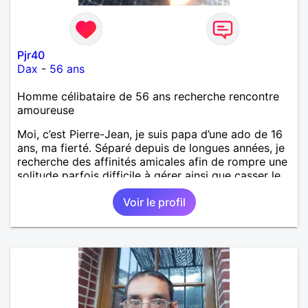
Pjr40
Dax
-
56 ans
Homme célibataire de 56 ans recherche rencontre
amoureuse
Moi, c’est Pierre-Jean, je suis papa d’une ado de 16
ans, ma fierté. Séparé depuis de longues années, je
recherche des affinités amicales afin de rompre une
solitude parfois difficile à gérer ainsi que casser le
vague à l’âme. L’amitié reste extrêmement
Voir le profil
importante à mes yeux mais peut se décliner en des
sentiments plus puissants. « Le temps fera son
œuvre » disait Arthur Schopenhauer, philosophe
allemand que j’adore. J’aime discuter sans pour
autant être trop locace. Je suis bourré de qualités
avec très peu de défauts. Je suis altruiste,
bienveillant, empathique, attentionné, honnête,
respectueux, doux de caractère et compréhensif : je