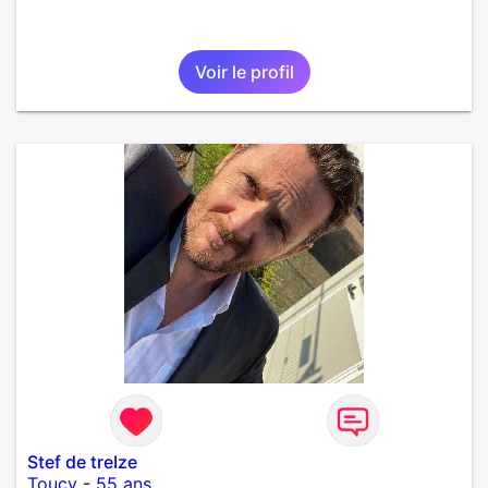
Voir le profil
Stef de treIze
Toucy
-
55 ans