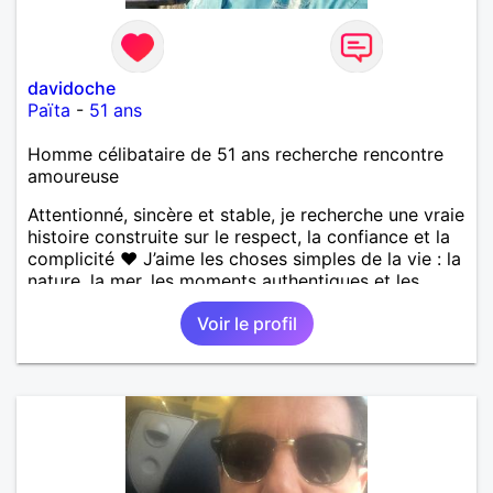
davidoche
Païta
-
51 ans
Homme célibataire de 51 ans recherche rencontre
amoureuse
Attentionné, sincère et stable, je recherche une vraie
histoire construite sur le respect, la confiance et la
complicité ❤️ J’aime les choses simples de la vie : la
nature, la mer, les moments authentiques et les
personnes au grand cœur 🌊🌿 Très câlin et
Voir le profil
affectueux, j’adore les petits moments de tendresse
et les calinous réguliers 😊❤️ La solitude finit parfois
par peser, alors si tu es en Nouvelle-Calédonie et
que tu crois encore à un amour vrai, prenons le
temps de discuter… et laissons l’avenir nous guider
🌹