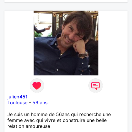
œuvre » disait Arthur Schopenhauer, philosophe
allemand que j’adore. J’aime discuter sans pour
autant être trop locace. Je suis bourré de qualités
avec très peu de défauts. Je suis altruiste,
bienveillant, empathique, attentionné, honnête,
respectueux, doux de caractère et compréhensif : je
laisse « glisser » beaucoup de choses. Mais ne vous
m’éprenez pas Mesdames, si une personne que
j’aime me trahit une fois, il n’y aura pas de seconde
chance et je l’effacerai à « vitam eternam ».
Néanmoins, je suis un tout petit peu maniaque ainsi
qu’impatient. J’essaye de faire des efforts. Rien de
bien dramatique ! Du moins je le pense……Je suis un
homme facile à vivre. À vous si vous le souhaitez,
d’apprendre à me connaître davantage. J’en serai
ravi….A très bientôt je l’espère.
julien451
Toulouse
-
56 ans
Je suis un homme de 56ans qui recherche une
femme avec qui vivre et construire une belle
relation amoureuse