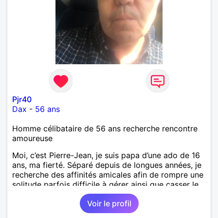
Pjr40
Dax
-
56 ans
Homme célibataire de 56 ans recherche rencontre
amoureuse
Moi, c’est Pierre-Jean, je suis papa d’une ado de 16
ans, ma fierté. Séparé depuis de longues années, je
recherche des affinités amicales afin de rompre une
solitude parfois difficile à gérer ainsi que casser le
vague à l’âme. L’amitié reste extrêmement
Voir le profil
importante à mes yeux mais peut se décliner en des
sentiments plus puissants. « Le temps fera son