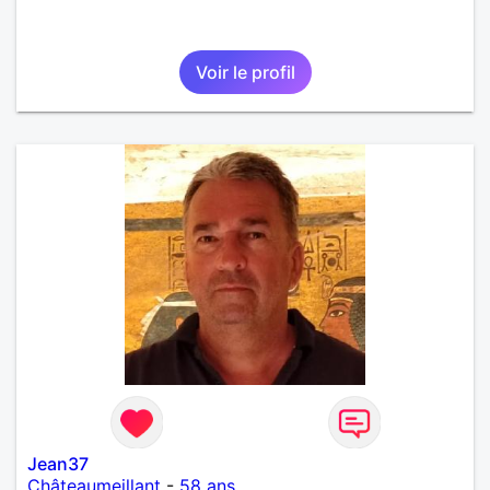
Voir le profil
Jean37
Châteaumeillant
-
58 ans