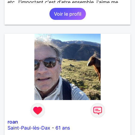
etc...l'important c'est d'etre ensemble .j'aime me
balader , faire du sport , regarder des film , aller au
Voir le profil
théatre etc et j'aime par dessus tous rire
roan
Saint-Paul-lès-Dax
-
61 ans