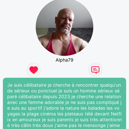
Alpha79
Je suis célibataire je cherche à rencontrer quelqu'un
de sérieux ou ponctuel je suis un homme sérieux sé
paré célibataire depuis 2023 je cherche une relation
avec une femme adorable je ne suis pas compliqué j
e suis au sportif j'adore la nature les balades les vo
yages la plage cinéma les plateaux télé devant Netfl
ix en amoureux je suis parents je suis très attentionn
é très câlin très doux j'aime pas le mensonge j'aime