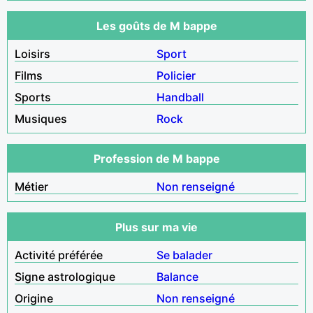
Les goûts de M bappe
Loisirs
Sport
Films
Policier
Sports
Handball
Musiques
Rock
Profession de M bappe
Métier
Non renseigné
Plus sur ma vie
Activité préférée
Se balader
Signe astrologique
Balance
Origine
Non renseigné