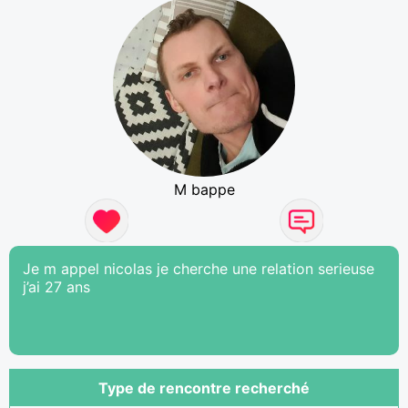
M bappe
Je m appel nicolas je cherche une relation serieuse
j’ai 27 ans
Type de rencontre recherché