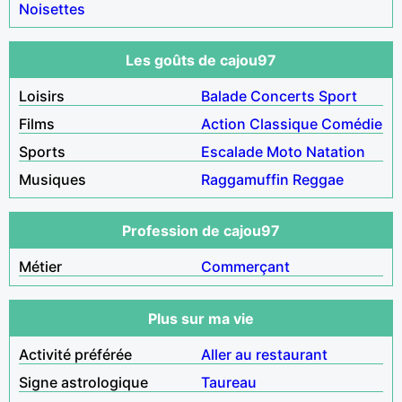
Noisettes
Les goûts de cajou97
Loisirs
Balade
Concerts
Sport
Films
Action
Classique
Comédie
Sports
Escalade
Moto
Natation
Musiques
Raggamuffin
Reggae
Profession de cajou97
Métier
Commerçant
Plus sur ma vie
Activité préférée
Aller au restaurant
Signe astrologique
Taureau