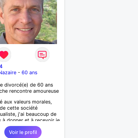
4
Nazaire
-
60 ans
 divorcé(e) de 60 ans
che rencontre amoureuse
é aux valeurs morales,
de cette société
dualiste, j'ai beaucoup de
 à donner et à recevoir je
re, on me dit agréable, pas
Voir le profil
qué, sincère et