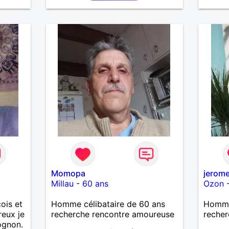
une
attach
mplice
resto 
ballad
es
Momopa
jerom
Millau
-
60 ans
Ozon
ois et
Homme célibataire de 60 ans
Homme
reux je
recherche rencontre amoureuse
recher
ognon.