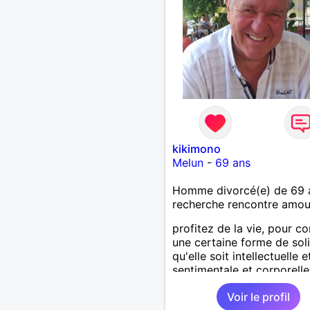
kikimono
Melun
-
69 ans
Homme divorcé(e) de 69 
recherche rencontre amo
profitez de la vie, pour c
une certaine forme de sol
qu'elle soit intellectuelle e
sentimentale et corporelle
dans un premier temps c
Voir le profil
chez soi. En clair je ne m'