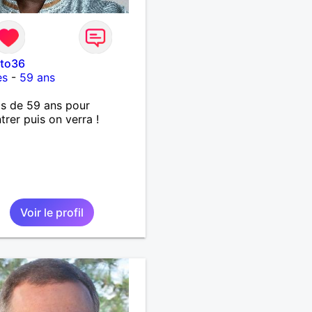
cto36
es
-
59 ans
ais de 59 ans pour
trer puis on verra !
Voir le profil