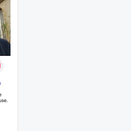
s
e
use.