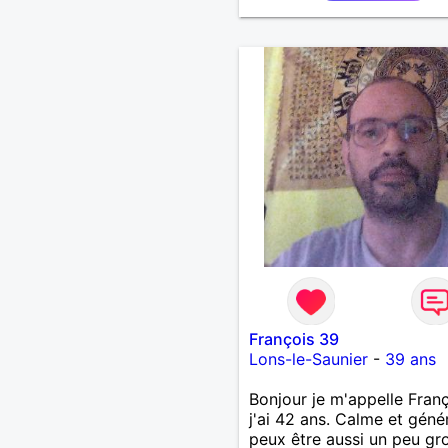
jamais et j'ai des amis et 
famille. je cherche une co
pour partager de bons
moments, des ballades, d
restos, des fous rires et
pourquoi pas plus !
François 39
Lons-le-Saunier
-
39 ans
Bonjour je m'appelle Franç
j'ai 42 ans. Calme et géné
peux être aussi un peu gr