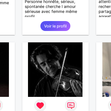
Personne honnête, sérieux,
attent
femme
spontanée cherche l amour
reche
sérieuse avec femme même
parta
profil
agreab
affinités
Voir le profil