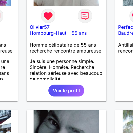
Olivier57
Perfe
Hombourg-Haut
-
55 ans
Baudr
ans
Homme célibataire de 55 ans
Antill
ureuse
recherche rencontre amoureuse
rencon
r une
Je suis une personne simple.
tre
Sincère. Honnête. Recherche
 sans
relation sérieuse avec beaucoup
as
de complicité.
herche
Voir le profil
emble
e
e la
ui a