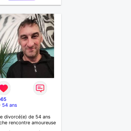
ant.J'aime bien aller au
au cinéma faire des
es
e65
-
54 ans
 divorcé(e) de 54 ans
che rencontre amoureuse