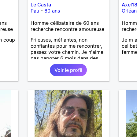
Le Casta
Axel1
Pau
-
60 ans
Orléan
ans
Homme célibataire de 60 ans
Homme 
ureuse
recherche rencontre amoureuse
recher
un coup
Frileuses, méfiantes, non
Je m a
confiantes pour me rencontrer,
céliba
passez votre chemin. Je n'aime
femme
pas papoter 6 mois dans des
boîtes de discussion. Ca me
Voir le profil
saoûle. Je constate comme
précédemment que personne ne
répond ici. Tu parles d'un site
d'échange et de rencontre...