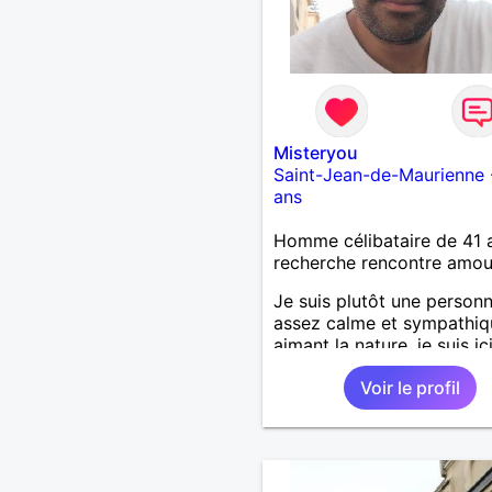
Misteryou
Saint-Jean-de-Maurienne
ans
Homme célibataire de 41 
recherche rencontre amo
Je suis plutôt une person
assez calme et sympathiq
aimant la nature, je suis ic
trouver le grand amour enf
Voir le profil
l'espère