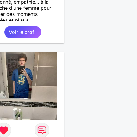
ionné, empathie... à la
rche d'une femme pour
ger des moments
les et plus si
...........
Voir le profil