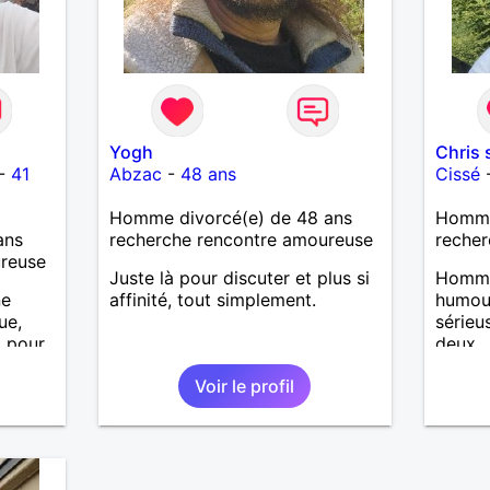
Yogh
Chris 
-
41
Abzac
-
48 ans
Cissé
Homme divorcé(e) de 48 ans
Homme
ans
recherche rencontre amoureuse
recher
ureuse
Juste là pour discuter et plus si
Homme
ne
affinité, tout simplement.
humour
ue,
sérieu
i pour
deux
in je
Voir le profil