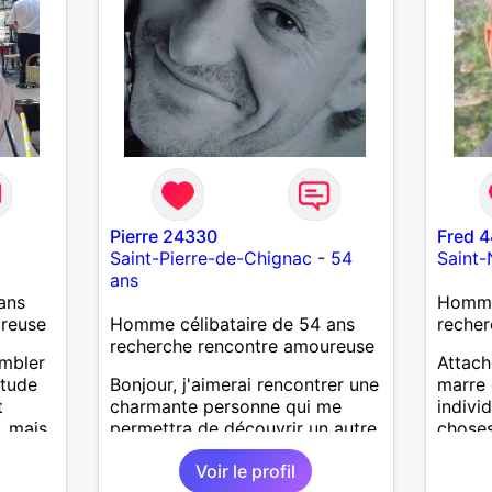
Pierre 24330
Fred 4
Saint-Pierre-de-Chignac
-
54
Saint-
ans
ans
Homme
ureuse
Homme célibataire de 54 ans
recher
recherche rencontre amoureuse
ombler
Attach
itude
Bonjour, j'aimerai rencontrer une
marre 
t
charmante personne qui me
indivi
, mais
permettra de découvrir un autre
choses
hacun
monde et de partager le mien...
l'espè
Voir le profil
ennuie
compli