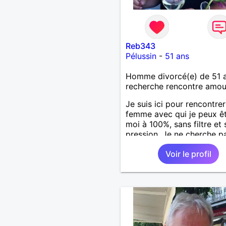
Reb343
Pélussin
-
51 ans
Homme divorcé(e) de 51 
recherche rencontre amo
Je suis ici pour rencontre
femme avec qui je peux ê
moi à 100%, sans filtre et
pression. Je ne cherche p
quelqu’un de parfait. Je c
Voir le profil
quelqu’un de vrai. Il me s
que c’est plus rare. J’ai un
bonne vie, des gens qui
comptent, et juste envie d
partager avec quelqu’un q
les mêmes envies.