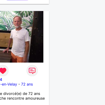
e et stable
54
-en-Velay
-
72 ans
 divorcé(e) de 72 ans
che rencontre amoureuse