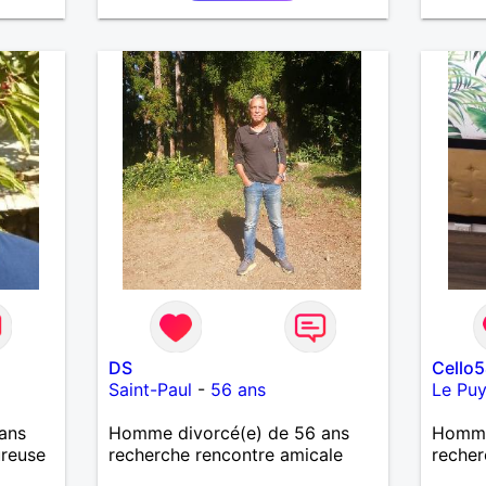
durabl
DS
Cello
Saint-Paul
-
56 ans
Le Puy
ans
Homme divorcé(e) de 56 ans
Homme
ureuse
recherche rencontre amicale
recher