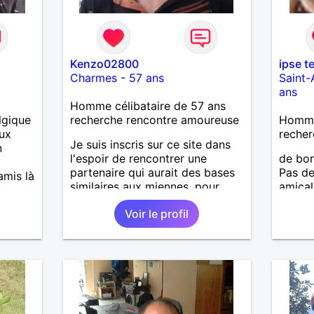
Kenzo02800
ipse t
Charmes
-
57 ans
Saint-
ans
Homme célibataire de 57 ans
lgique
recherche rencontre amoureuse
Homme
ux
recher
Je suis inscris sur ce site dans
n
l'espoir de rencontrer une
de bon
partenaire qui aurait des bases
Pas de
amis là
similaires aux miennes, pour
amical
créer une relation basée sur
minute
Voir le profil
l'amitié, l'amour, l'harmonie, la
pouvez
complémentarité, et de la
ferais
confiance. Tout en respectant le
ravi d
besoin d'indépendance et de
parta
créativité de chacun.