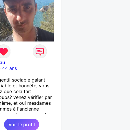
tau
-
44 ans
gentil sociable galant
 fiable et honnête, vous
z que cela fait
ups? venez vérifier par
même, et oui mesdames
mmes à l'ancienne
ctueux des femmes et pas
s çà existe encore!! je
Voir le profil
e une relation sérieuse