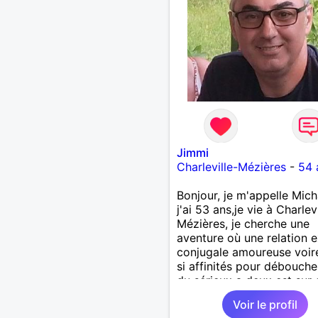
Jimmi
Charleville-Mézières
-
54 
Bonjour, je m'appelle Mich
j'ai 53 ans,je vie à Charlevi
Mézières, je cherche une
aventure où une relation e
conjugale amoureuse voir
si affinités pour débouche
du sérieux a deux est sur 
long terme seriez-vous
Voir le profil
intéressée ?