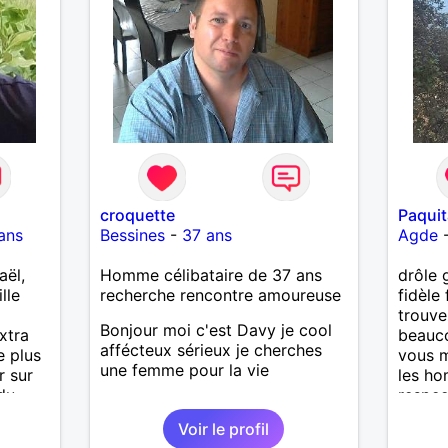
croquette
Paqui
ans
Bessines
-
37 ans
Agde
aël,
Homme célibataire de 37 ans
drôle 
lle
recherche rencontre amoureuse
fidèle
trouve
Bonjour moi c'est Davy je cool
xtra
beauco
affécteux sérieux je cherches
e plus
vous 
une femme pour la vie
r sur
les ho
du
respe
obsédé
Voir le profil
cherch