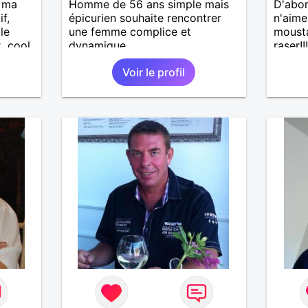
s ma
Homme de 56 ans simple mais
D'abor
if,
épicurien souhaite rencontrer
n'aime
le
une femme complice et
mousta
, cool.
dynamique
raser!!
uilibre
la cam
Voir le profil
ce
dialog
appren
Je sui
dynami
tendan
cuisini
J'aime
des ba
campin
restaur
aussi 
coin d
d'un l
la cam
ville. 
quoti
sponta
plus e