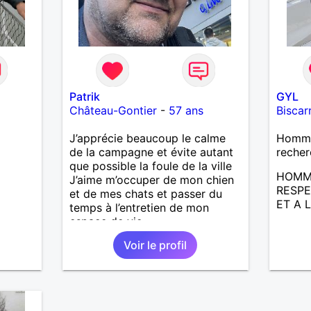
Patrik
GYL
Château-Gontier
-
57 ans
Biscar
J’apprécie beaucoup le calme
Homme 
de la campagne et évite autant
recher
que possible la foule de la ville
HOMM
J’aime m’occuper de mon chien
RESP
et de mes chats et passer du
ET A 
temps à l’entretien de mon
espace de vie
Voir le profil