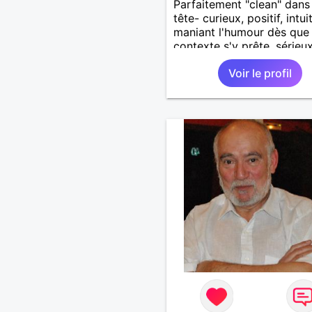
Parfaitement "clean" dan
tête- curieux, positif, intuit
maniant l'humour dès que 
contexte s'y prête, sérieux
Objectif; trouver le bon éq
Voir le profil
avec la partenaire compli
pour profiter de la vie .