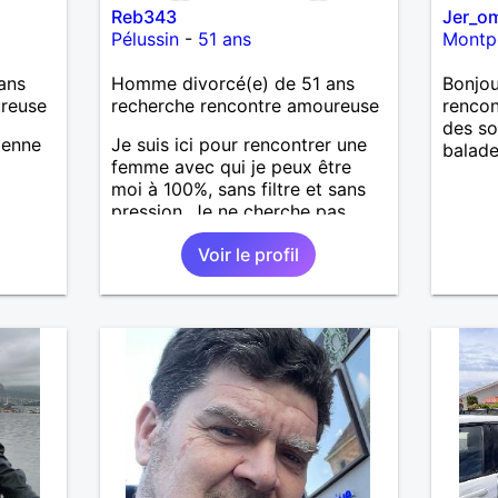
Reb343
Jer_o
passé,
Pélussin
-
51 ans
Montpe
son c
souhai
ans
Homme divorcé(e) de 51 ans
Bonjou
chose 
ureuse
recherche rencontre amoureuse
rencon
épanou
des so
person
ienne
Je suis ici pour rencontrer une
balade
pleine
femme avec qui je peux être
câlins
moi à 100%, sans filtre et sans
et êtr
pression. Je ne cherche pas
dates
quelqu’un de parfait. Je cherche
et 202
Voir le profil
quelqu’un de vrai. Il me semble
rencon
que c’est plus rare. J’ai une
resten
bonne vie, des gens qui
DELOC
comptent, et juste envie de la
partager avec quelqu’un qui a
les mêmes envies.