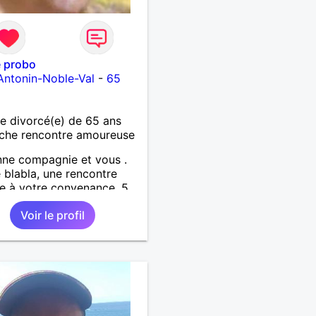
e probo
Antonin-Noble-Val
-
65
 divorcé(e) de 65 ans
che rencontre amoureuse
ne compagnie et vous .
 blabla, une rencontre
e à votre convenance, 5
s ou l"après midi, vous
Voir le profil
 être certaine que je
 en sorte que vous soyez
e ce moment que nous
gerons