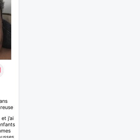
ans
ureuse
t j’ai
enfants
emmes
ousses.