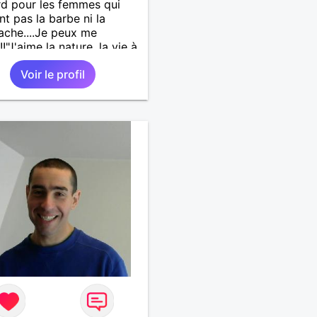
d pour les femmes qui
nt pas la barbe ni la
che....Je peux me
!!!"J'aime la nature, la vie à
pagne, les animaux, j'aime
Voir le profil
uer, échanger pour
dre à mieux se connaître.
sd'un naturel romantique,
que, fidèle, sincère,
ce altruiste, bricoleur,
er et aussi un peu sportif.
 les sorties dans la nature,
lades en moto, en
g car, mais aussi au
ant, au cinéma,....et j'aime
les moments cocooning au
u feu, autour d'un verre ou
ivre. Je préfère le calme de
pagne au «speed » de la
D'ailleurs j'imagine vivre ce
dien avec une femme
née, créative, qui soit le
n paix possible avec son