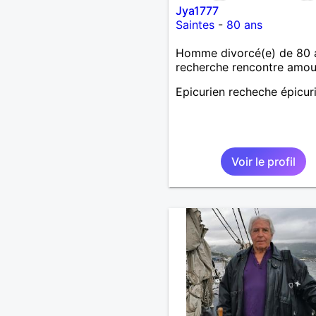
Jya1777
Saintes
-
80 ans
Homme divorcé(e) de 80 
recherche rencontre amo
Epicurien recheche épicur
Voir le profil