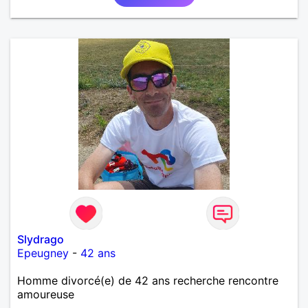
Slydrago
Epeugney
-
42 ans
Homme divorcé(e) de 42 ans recherche rencontre
amoureuse