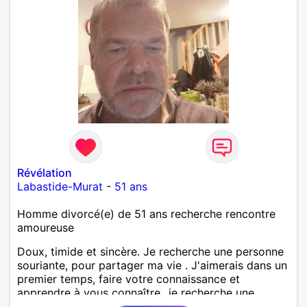
Révélation
Labastide-Murat
-
51 ans
Homme divorcé(e) de 51 ans recherche rencontre
amoureuse
Doux, timide et sincère. Je recherche une personne
souriante, pour partager ma vie . J'aimerais dans un
premier temps, faire votre connaissance et
apprendre à vous connaître...je recherche une
personne sérieuse, douce, souriante, qui aime la