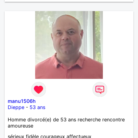
manu1506h
Dieppe
-
53 ans
Homme divorcé(e) de 53 ans recherche rencontre
amoureuse
sérieux fidèle courageux affectueux