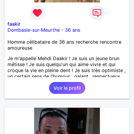
faakir
Dombasle-sur-Meurthe
-
36 ans
Homme célibataire de 36 ans recherche rencontre
amoureuse
Je m'appelle Mehdi Daakir ! Je suis un jeune brun
métisse ! Je suis quelqu'un qui aime vivre et qui
croque la vie en pleine dent ! Je suis très optimiste ,
un certain sens de l'humour , galant , respectueux
mais parfois un peu maladroit et timide ! Je
Voir le profil
recherche de nouvelles rencontres et plus si
affinités ! Qui ne tente rien n'a rien !