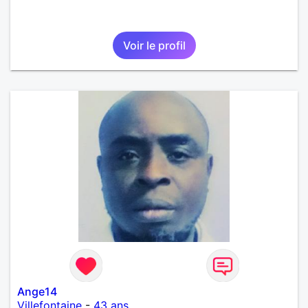
Voir le profil
Ange14
Villefontaine
-
43 ans