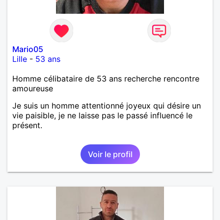
Mario05
Lille
-
53 ans
Homme célibataire de 53 ans recherche rencontre
amoureuse
Je suis un homme attentionné joyeux qui désire un
vie paisible, je ne laisse pas le passé influencé le
présent.
Voir le profil