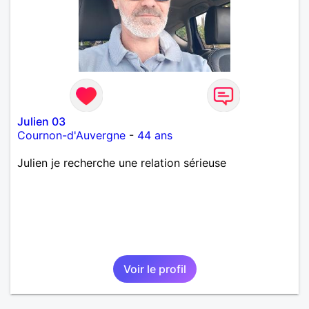
Julien 03
Cournon-d'Auvergne
-
44 ans
Julien je recherche une relation sérieuse
Voir le profil