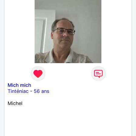
Mich mich
Tinténiac
-
56 ans
Michel