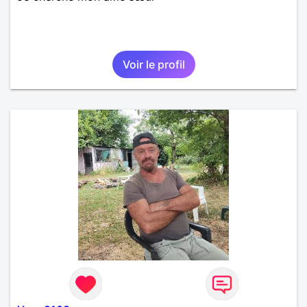
Voir le profil