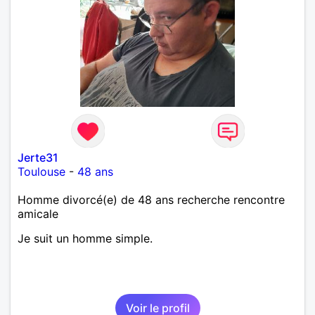
Jerte31
Toulouse
-
48 ans
Homme divorcé(e) de 48 ans recherche rencontre
amicale
Je suit un homme simple.
Voir le profil