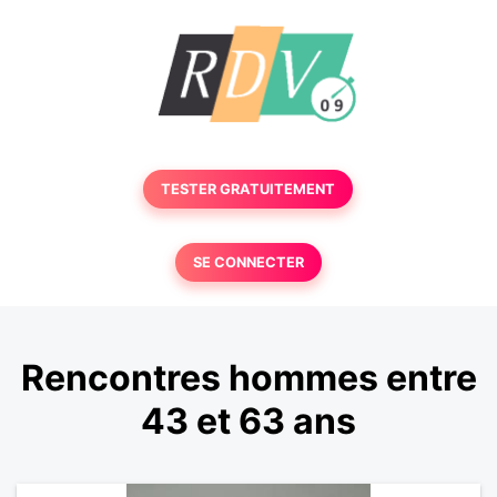
TESTER GRATUITEMENT
SE CONNECTER
Rencontres hommes entre
43 et 63 ans