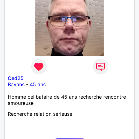
Ced25
Bavans
-
45 ans
Homme célibataire de 45 ans recherche rencontre
amoureuse
Recherche relation sérieuse