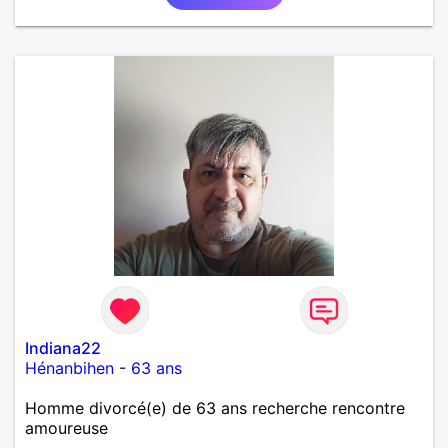
Indiana22
Hénanbihen
-
63 ans
Homme divorcé(e) de 63 ans recherche rencontre
amoureuse