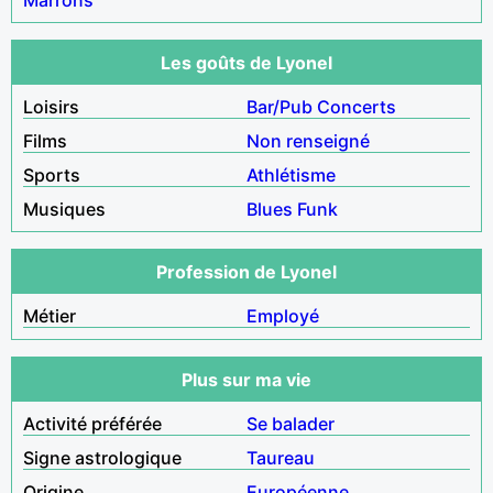
Les goûts de Lyonel
Loisirs
Bar/Pub
Concerts
Films
Non renseigné
Sports
Athlétisme
Musiques
Blues
Funk
Profession de Lyonel
Métier
Employé
Plus sur ma vie
Activité préférée
Se balader
Signe astrologique
Taureau
Origine
Européenne