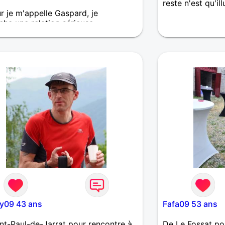
reste n'est qu'illu
r je m'appelle Gaspard, je
che une relation sérieuse.
ky09 43 ans
Fafa09 53 ans
nt-Paul-de-Jarrat pour rencontre à
De Le Fossat po