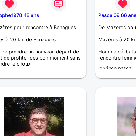
tophe1978 48 ans
Pascal09 66 an
zères pour rencontre à Benagues
De Mazères pou
es à 20 km de Benagues
Mazères à 20 k
 de prendre un nouveau départ de
Homme célibatai
et de profiter des bon moment sans
rencontre femm
ndre le choux
leprince.pascal