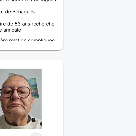
km de Benagues
re de 53 ans recherche
e amicale
ière relation compliquée
encontrer de nouvelles
alement pour
et retrouver la joie de
temps