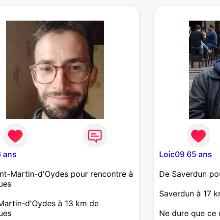
première rencont
échanger.
6 ans
Loic09 65 ans
nt-Martin-d'Oydes pour rencontre à
De Saverdun pou
ues
Saverdun à 17 
Martin-d'Oydes à 13 km de
ues
Ne dure que ce q